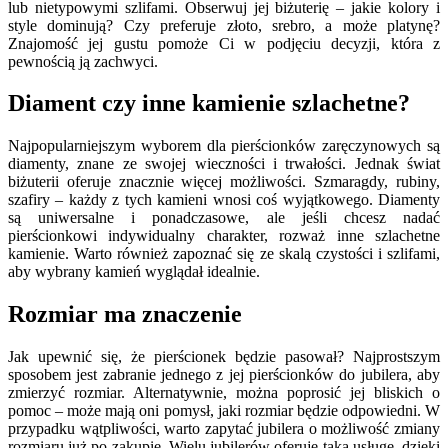
lub nietypowymi szlifami. Obserwuj jej biżuterię – jakie kolory i
style dominują? Czy preferuje złoto, srebro, a może platynę?
Znajomość jej gustu pomoże Ci w podjęciu decyzji, która z
pewnością ją zachwyci.
Diament czy inne kamienie szlachetne?
Najpopularniejszym wyborem dla pierścionków zaręczynowych są
diamenty, znane ze swojej wieczności i trwałości. Jednak świat
biżuterii oferuje znacznie więcej możliwości. Szmaragdy, rubiny,
szafiry – każdy z tych kamieni wnosi coś wyjątkowego. Diamenty
są uniwersalne i ponadczasowe, ale jeśli chcesz nadać
pierścionkowi indywidualny charakter, rozważ inne szlachetne
kamienie. Warto również zapoznać się ze skalą czystości i szlifami,
aby wybrany kamień wyglądał idealnie.
Rozmiar ma znaczenie
Jak upewnić się, że pierścionek będzie pasował? Najprostszym
sposobem jest zabranie jednego z jej pierścionków do jubilera, aby
zmierzyć rozmiar. Alternatywnie, można poprosić jej bliskich o
pomoc – może mają oni pomysł, jaki rozmiar będzie odpowiedni. W
przypadku wątpliwości, warto zapytać jubilera o możliwość zmiany
rozmiaru już po zakupie. Wielu jubilerów oferuje taką usługę, dzięki