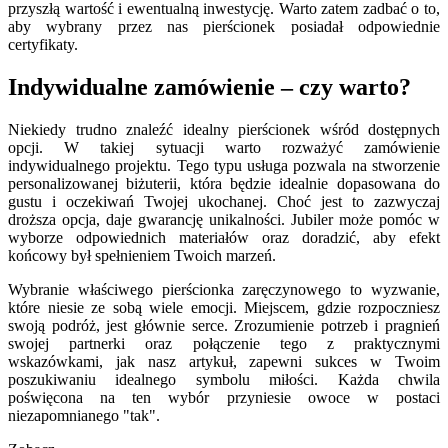
przyszłą wartość i ewentualną inwestycję. Warto zatem zadbać o to,
aby wybrany przez nas pierścionek posiadał odpowiednie
certyfikaty.
Indywidualne zamówienie – czy warto?
Niekiedy trudno znaleźć idealny pierścionek wśród dostępnych
opcji. W takiej sytuacji warto rozważyć zamówienie
indywidualnego projektu. Tego typu usługa pozwala na stworzenie
personalizowanej biżuterii, która będzie idealnie dopasowana do
gustu i oczekiwań Twojej ukochanej. Choć jest to zazwyczaj
droższa opcja, daje gwarancję unikalności. Jubiler może pomóc w
wyborze odpowiednich materiałów oraz doradzić, aby efekt
końcowy był spełnieniem Twoich marzeń.
Wybranie właściwego pierścionka zaręczynowego to wyzwanie,
które niesie ze sobą wiele emocji. Miejscem, gdzie rozpoczniesz
swoją podróż, jest głównie serce. Zrozumienie potrzeb i pragnień
swojej partnerki oraz połączenie tego z praktycznymi
wskazówkami, jak nasz artykuł, zapewni sukces w Twoim
poszukiwaniu idealnego symbolu miłości. Każda chwila
poświęcona na ten wybór przyniesie owoce w postaci
niezapomnianego "tak".