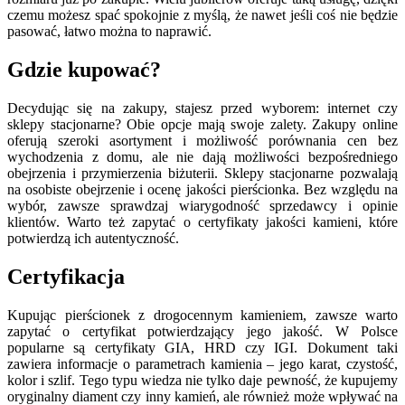
czemu możesz spać spokojnie z myślą, że nawet jeśli coś nie będzie
pasować, łatwo można to naprawić.
Gdzie kupować?
Decydując się na zakupy, stajesz przed wyborem: internet czy
sklepy stacjonarne? Obie opcje mają swoje zalety. Zakupy online
oferują szeroki asortyment i możliwość porównania cen bez
wychodzenia z domu, ale nie dają możliwości bezpośredniego
obejrzenia i przymierzenia biżuterii. Sklepy stacjonarne pozwalają
na osobiste obejrzenie i ocenę jakości pierścionka. Bez względu na
wybór, zawsze sprawdzaj wiarygodność sprzedawcy i opinie
klientów. Warto też zapytać o certyfikaty jakości kamieni, które
potwierdzą ich autentyczność.
Certyfikacja
Kupując pierścionek z drogocennym kamieniem, zawsze warto
zapytać o certyfikat potwierdzający jego jakość. W Polsce
popularne są certyfikaty GIA, HRD czy IGI. Dokument taki
zawiera informacje o parametrach kamienia – jego karat, czystość,
kolor i szlif. Tego typu wiedza nie tylko daje pewność, że kupujemy
oryginalny diament czy inny kamień, ale również może wpływać na