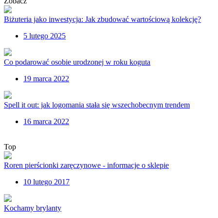
Zobacz
Biżuteria jako inwestycja: Jak zbudować wartościową kolekcję?
5 lutego 2025
Co podarować osobie urodzonej w roku koguta
19 marca 2022
Spell it out: jak logomania stała się wszechobecnym trendem
16 marca 2022
Top
Roren pierścionki zaręczynowe - informacje o sklepie
10 lutego 2017
Kochamy brylanty