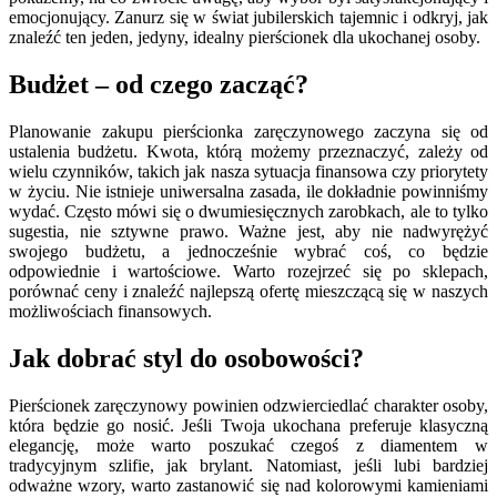
emocjonujący. Zanurz się w świat jubilerskich tajemnic i odkryj, jak
znaleźć ten jeden, jedyny, idealny pierścionek dla ukochanej osoby.
Budżet – od czego zacząć?
Planowanie zakupu pierścionka zaręczynowego zaczyna się od
ustalenia budżetu. Kwota, którą możemy przeznaczyć, zależy od
wielu czynników, takich jak nasza sytuacja finansowa czy priorytety
w życiu. Nie istnieje uniwersalna zasada, ile dokładnie powinniśmy
wydać. Często mówi się o dwumiesięcznych zarobkach, ale to tylko
sugestia, nie sztywne prawo. Ważne jest, aby nie nadwyrężyć
swojego budżetu, a jednocześnie wybrać coś, co będzie
odpowiednie i wartościowe. Warto rozejrzeć się po sklepach,
porównać ceny i znaleźć najlepszą ofertę mieszczącą się w naszych
możliwościach finansowych.
Jak dobrać styl do osobowości?
Pierścionek zaręczynowy powinien odzwierciedlać charakter osoby,
która będzie go nosić. Jeśli Twoja ukochana preferuje klasyczną
elegancję, może warto poszukać czegoś z diamentem w
tradycyjnym szlifie, jak brylant. Natomiast, jeśli lubi bardziej
odważne wzory, warto zastanowić się nad kolorowymi kamieniami