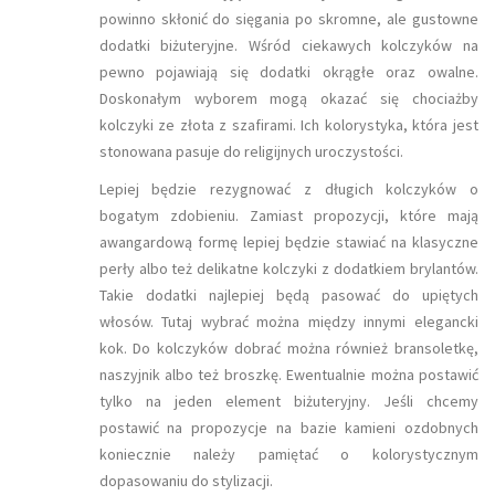
powinno skłonić do sięgania po skromne, ale gustowne
dodatki biżuteryjne. Wśród ciekawych kolczyków na
pewno pojawiają się dodatki okrągłe oraz owalne.
Doskonałym wyborem mogą okazać się chociażby
kolczyki ze złota z szafirami. Ich kolorystyka, która jest
stonowana pasuje do religijnych uroczystości.
Lepiej będzie rezygnować z długich kolczyków o
bogatym zdobieniu. Zamiast propozycji, które mają
awangardową formę lepiej będzie stawiać na klasyczne
perły albo też delikatne kolczyki z dodatkiem brylantów.
Takie dodatki najlepiej będą pasować do upiętych
włosów. Tutaj wybrać można między innymi elegancki
kok. Do kolczyków dobrać można również bransoletkę,
naszyjnik albo też broszkę. Ewentualnie można postawić
tylko na jeden element biżuteryjny. Jeśli chcemy
postawić na propozycje na bazie kamieni ozdobnych
koniecznie należy pamiętać o kolorystycznym
dopasowaniu do stylizacji.